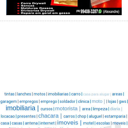
tintas |
lanches |
motos |
imobiliarias |
carro |
areas |
casa para alugar |
moto |
garagem |
empregos |
emprego |
soldador |
clinica |
|
lojas |
gws |
imobiliaria |
motorista |
cursos |
area |
limpeza |
diaria |
chacara |
locacao |
presentes |
carros |
chop |
aluguel |
estamparia |
imoveis |
casa |
casas |
antena |
internet |
motel |
escolas |
moveis |