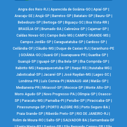
Angra dos Reis-RJ
|
Aparecida de Goiânia-GO
|
Apiaí-SP
|
Aracaju-SE
|
Arujá-SP
|
Barretos-SP
|
Batatais-SP
|
Bauru-SP
|
Bebedouro-SP
|
Bertioga-SP
|
Biguaçu-SC
|
Boa Vista-RR
|
BRASÍLIA-DF
|
Brumado-BA
|
Cabreúva-SP
|
Cajamar-SP
|
Caldas Novas-GO
|
Campo Belo-MG
|
CAMPO GRANDE-MS
|
Campos Jordão-SP
|
Caraguatatuba-SP
|
Cardoso-SP
|
Ceilândia-DF
|
Cláudio-MG
|
Duque de Caxias-RJ
|
Garanhuns-PE
|
GOIÂNIA-GO
|
Guará-DF
|
Guarapuava-PR
|
Guariba-SP
|
Guarujá-SP
|
Iguapé-SP
|
Ilha Bela-SP
|
Ilha Comprida-SP
|
Itabirito-MG
|
Itaquaquecetuba-SP
|
Itaqui-RS
|
Ituiutaba-MG
|
Jaboticabal-SP
|
Jacareí-SP
|
José Raydan-MG
|
Lages-SC
|
Londrina-PR
|
Luís Correia-PI
|
MANAUS-AM
|
Matão-SP
|
Medianeira-PR
|
Mirassol-SP
|
Mococa-SP
|
Monte Alto-SP
|
Morro Agudo-SP
|
Novo Progresso-PA
|
Olímpia-SP
|
Osasco-
SP
|
Paracatu-MG
|
Parnaíba-PI
|
Peruíbe-SP
|
Piracicaba-SP
|
Pirassununga-SP
|
PORTO ALEGRE-RS
|
Porto Seguro-BA
|
Praia Grande-SP
|
Ribeirão Preto-SP
|
RIO DE JANEIRO-RJ
|
Rolim de Moura-RO
|
Salto-SP
|
SALVADOR-BA
|
Samambaia-DF
|
Santa Maria-RS
|
Santos-SP
|
São Bernardo Campo-SP
|
São