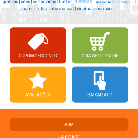
antenas |
graficas |
sites |
sertãozinho |
buffet |
pizzaria |
cachaçaria |
bares |
fotos |
informatica |
|
cinema |
churrasco |
CUPOM DESCONTO
GUIA SHOP ONLINE
AVALIAÇÕES
BAIXAR APP
GUIA
• A CIDADE