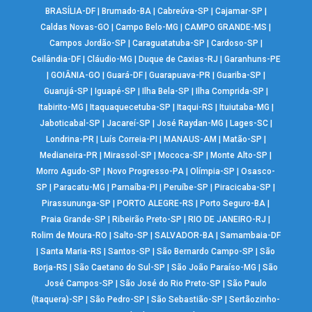
BRASÍLIA-DF
|
Brumado-BA
|
Cabreúva-SP
|
Cajamar-SP
|
Caldas Novas-GO
|
Campo Belo-MG
|
CAMPO GRANDE-MS
|
Campos Jordão-SP
|
Caraguatatuba-SP
|
Cardoso-SP
|
Ceilândia-DF
|
Cláudio-MG
|
Duque de Caxias-RJ
|
Garanhuns-PE
|
GOIÂNIA-GO
|
Guará-DF
|
Guarapuava-PR
|
Guariba-SP
|
Guarujá-SP
|
Iguapé-SP
|
Ilha Bela-SP
|
Ilha Comprida-SP
|
Itabirito-MG
|
Itaquaquecetuba-SP
|
Itaqui-RS
|
Ituiutaba-MG
|
Jaboticabal-SP
|
Jacareí-SP
|
José Raydan-MG
|
Lages-SC
|
Londrina-PR
|
Luís Correia-PI
|
MANAUS-AM
|
Matão-SP
|
Medianeira-PR
|
Mirassol-SP
|
Mococa-SP
|
Monte Alto-SP
|
Morro Agudo-SP
|
Novo Progresso-PA
|
Olímpia-SP
|
Osasco-
SP
|
Paracatu-MG
|
Parnaíba-PI
|
Peruíbe-SP
|
Piracicaba-SP
|
Pirassununga-SP
|
PORTO ALEGRE-RS
|
Porto Seguro-BA
|
Praia Grande-SP
|
Ribeirão Preto-SP
|
RIO DE JANEIRO-RJ
|
Rolim de Moura-RO
|
Salto-SP
|
SALVADOR-BA
|
Samambaia-DF
|
Santa Maria-RS
|
Santos-SP
|
São Bernardo Campo-SP
|
São
Borja-RS
|
São Caetano do Sul-SP
|
São João Paraíso-MG
|
São
José Campos-SP
|
São José do Rio Preto-SP
|
São Paulo
(Itaquera)-SP
|
São Pedro-SP
|
São Sebastião-SP
|
Sertãozinho-