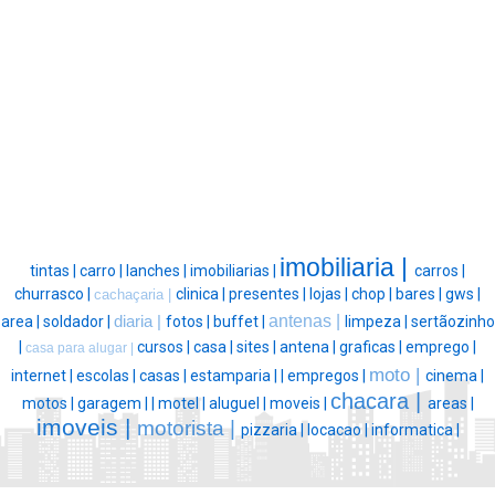
imobiliaria |
tintas |
carro |
lanches |
imobiliarias |
carros |
churrasco |
clinica |
presentes |
lojas |
chop |
bares |
gws |
cachaçaria |
antenas |
area |
soldador |
diaria |
fotos |
buffet |
limpeza |
sertãozinho
|
cursos |
casa |
sites |
antena |
graficas |
emprego |
casa para alugar |
moto |
internet |
escolas |
casas |
estamparia |
|
empregos |
cinema |
chacara |
motos |
garagem |
|
motel |
aluguel |
moveis |
areas |
imoveis |
motorista |
pizzaria |
locacao |
informatica |