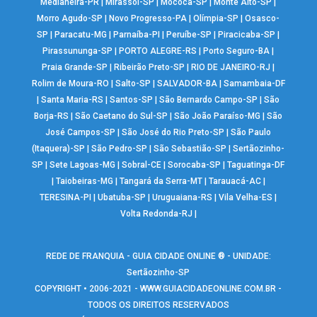
Medianeira-PR
|
Mirassol-SP
|
Mococa-SP
|
Monte Alto-SP
|
Morro Agudo-SP
|
Novo Progresso-PA
|
Olímpia-SP
|
Osasco-
SP
|
Paracatu-MG
|
Parnaíba-PI
|
Peruíbe-SP
|
Piracicaba-SP
|
Pirassununga-SP
|
PORTO ALEGRE-RS
|
Porto Seguro-BA
|
Praia Grande-SP
|
Ribeirão Preto-SP
|
RIO DE JANEIRO-RJ
|
Rolim de Moura-RO
|
Salto-SP
|
SALVADOR-BA
|
Samambaia-DF
|
Santa Maria-RS
|
Santos-SP
|
São Bernardo Campo-SP
|
São
Borja-RS
|
São Caetano do Sul-SP
|
São João Paraíso-MG
|
São
José Campos-SP
|
São José do Rio Preto-SP
|
São Paulo
(Itaquera)-SP
|
São Pedro-SP
|
São Sebastião-SP
|
Sertãozinho-
SP
|
Sete Lagoas-MG
|
Sobral-CE
|
Sorocaba-SP
|
Taguatinga-DF
|
Taiobeiras-MG
|
Tangará da Serra-MT
|
Tarauacá-AC
|
TERESINA-PI
|
Ubatuba-SP
|
Uruguaiana-RS
|
Vila Velha-ES
|
Volta Redonda-RJ
|
REDE DE FRANQUIA - GUIA CIDADE ONLINE ® - UNIDADE:
Sertãozinho-SP
COPYRIGHT • 2006-2021 -
WWW.GUIACIDADEONLINE.COM.BR
-
TODOS OS DIREITOS RESERVADOS