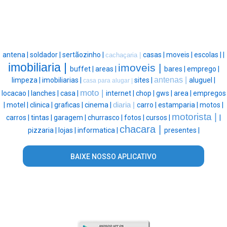
antena |
soldador |
sertãozinho |
casas |
moveis |
escolas |
|
cachaçaria |
imobiliaria |
imoveis |
buffet |
areas |
bares |
emprego |
antenas |
limpeza |
imobiliarias |
sites |
aluguel |
casa para alugar |
moto |
locacao |
lanches |
casa |
internet |
chop |
gws |
area |
empregos
|
motel |
clinica |
graficas |
cinema |
diaria |
carro |
estamparia |
motos |
motorista |
carros |
tintas |
garagem |
churrasco |
fotos |
cursos |
|
chacara |
pizzaria |
lojas |
informatica |
presentes |
BAIXE NOSSO APLICATIVO