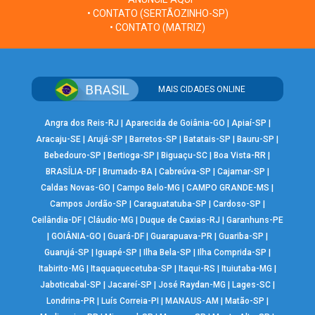
• CONTATO (SERTÃOZINHO-SP)
• CONTATO (MATRIZ)
MAIS CIDADES ONLINE
Angra dos Reis-RJ
|
Aparecida de Goiânia-GO
|
Apiaí-SP
|
Aracaju-SE
|
Arujá-SP
|
Barretos-SP
|
Batatais-SP
|
Bauru-SP
|
Bebedouro-SP
|
Bertioga-SP
|
Biguaçu-SC
|
Boa Vista-RR
|
BRASÍLIA-DF
|
Brumado-BA
|
Cabreúva-SP
|
Cajamar-SP
|
Caldas Novas-GO
|
Campo Belo-MG
|
CAMPO GRANDE-MS
|
Campos Jordão-SP
|
Caraguatatuba-SP
|
Cardoso-SP
|
Ceilândia-DF
|
Cláudio-MG
|
Duque de Caxias-RJ
|
Garanhuns-PE
|
GOIÂNIA-GO
|
Guará-DF
|
Guarapuava-PR
|
Guariba-SP
|
Guarujá-SP
|
Iguapé-SP
|
Ilha Bela-SP
|
Ilha Comprida-SP
|
Itabirito-MG
|
Itaquaquecetuba-SP
|
Itaqui-RS
|
Ituiutaba-MG
|
Jaboticabal-SP
|
Jacareí-SP
|
José Raydan-MG
|
Lages-SC
|
Londrina-PR
|
Luís Correia-PI
|
MANAUS-AM
|
Matão-SP
|