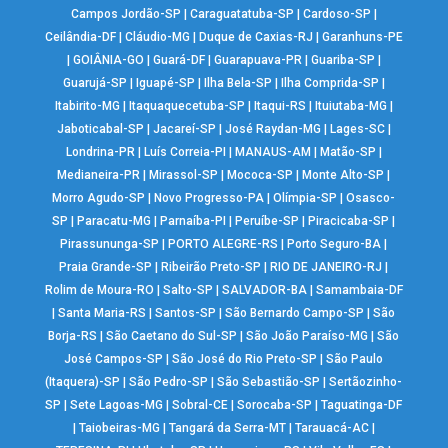
Campos Jordão-SP
|
Caraguatatuba-SP
|
Cardoso-SP
|
Ceilândia-DF
|
Cláudio-MG
|
Duque de Caxias-RJ
|
Garanhuns-PE
|
GOIÂNIA-GO
|
Guará-DF
|
Guarapuava-PR
|
Guariba-SP
|
Guarujá-SP
|
Iguapé-SP
|
Ilha Bela-SP
|
Ilha Comprida-SP
|
Itabirito-MG
|
Itaquaquecetuba-SP
|
Itaqui-RS
|
Ituiutaba-MG
|
Jaboticabal-SP
|
Jacareí-SP
|
José Raydan-MG
|
Lages-SC
|
Londrina-PR
|
Luís Correia-PI
|
MANAUS-AM
|
Matão-SP
|
Medianeira-PR
|
Mirassol-SP
|
Mococa-SP
|
Monte Alto-SP
|
Morro Agudo-SP
|
Novo Progresso-PA
|
Olímpia-SP
|
Osasco-
SP
|
Paracatu-MG
|
Parnaíba-PI
|
Peruíbe-SP
|
Piracicaba-SP
|
Pirassununga-SP
|
PORTO ALEGRE-RS
|
Porto Seguro-BA
|
Praia Grande-SP
|
Ribeirão Preto-SP
|
RIO DE JANEIRO-RJ
|
Rolim de Moura-RO
|
Salto-SP
|
SALVADOR-BA
|
Samambaia-DF
|
Santa Maria-RS
|
Santos-SP
|
São Bernardo Campo-SP
|
São
Borja-RS
|
São Caetano do Sul-SP
|
São João Paraíso-MG
|
São
José Campos-SP
|
São José do Rio Preto-SP
|
São Paulo
(Itaquera)-SP
|
São Pedro-SP
|
São Sebastião-SP
|
Sertãozinho-
SP
|
Sete Lagoas-MG
|
Sobral-CE
|
Sorocaba-SP
|
Taguatinga-DF
|
Taiobeiras-MG
|
Tangará da Serra-MT
|
Tarauacá-AC
|