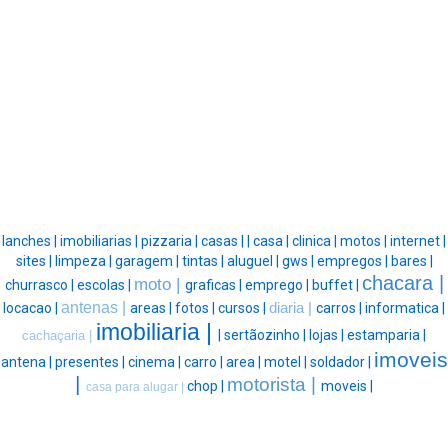
lanches |
imobiliarias |
pizzaria |
casas |
|
casa |
clinica |
motos |
internet |
sites |
limpeza |
garagem |
tintas |
aluguel |
gws |
empregos |
bares |
chacara |
moto |
churrasco |
escolas |
graficas |
emprego |
buffet |
antenas |
locacao |
areas |
fotos |
cursos |
diaria |
carros |
informatica |
imobiliaria |
|
sertãozinho |
lojas |
estamparia |
cachaçaria |
imoveis
antena |
presentes |
cinema |
carro |
area |
motel |
soldador |
|
motorista |
chop |
moveis |
casa para alugar |