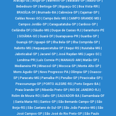
Aracaju-SE
|
Arujá-SP
|
Barretos-SP
|
Batatais-SP
|
Bauru-SP
|
Bebedouro-SP
|
Bertioga-SP
|
Biguaçu-SC
|
Boa Vista-RR
|
BRASÍLIA-DF
|
Brumado-BA
|
Cabreúva-SP
|
Cajamar-SP
|
Caldas Novas-GO
|
Campo Belo-MG
|
CAMPO GRANDE-MS
|
Campos Jordão-SP
|
Caraguatatuba-SP
|
Cardoso-SP
|
Ceilândia-DF
|
Cláudio-MG
|
Duque de Caxias-RJ
|
Garanhuns-PE
|
GOIÂNIA-GO
|
Guará-DF
|
Guarapuava-PR
|
Guariba-SP
|
Guarujá-SP
|
Iguapé-SP
|
Ilha Bela-SP
|
Ilha Comprida-SP
|
Itabirito-MG
|
Itaquaquecetuba-SP
|
Itaqui-RS
|
Ituiutaba-MG
|
Jaboticabal-SP
|
Jacareí-SP
|
José Raydan-MG
|
Lages-SC
|
Londrina-PR
|
Luís Correia-PI
|
MANAUS-AM
|
Matão-SP
|
Medianeira-PR
|
Mirassol-SP
|
Mococa-SP
|
Monte Alto-SP
|
Morro Agudo-SP
|
Novo Progresso-PA
|
Olímpia-SP
|
Osasco-
SP
|
Paracatu-MG
|
Parnaíba-PI
|
Peruíbe-SP
|
Piracicaba-SP
|
Pirassununga-SP
|
PORTO ALEGRE-RS
|
Porto Seguro-BA
|
Praia Grande-SP
|
Ribeirão Preto-SP
|
RIO DE JANEIRO-RJ
|
Rolim de Moura-RO
|
Salto-SP
|
SALVADOR-BA
|
Samambaia-DF
|
Santa Maria-RS
|
Santos-SP
|
São Bernardo Campo-SP
|
São
Borja-RS
|
São Caetano do Sul-SP
|
São João Paraíso-MG
|
São
José Campos-SP
|
São José do Rio Preto-SP
|
São Paulo