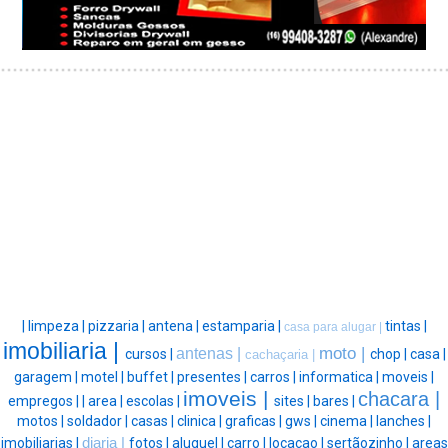
|
limpeza |
pizzaria |
antena |
estamparia |
tintas |
casa para alugar |
imobiliaria |
moto |
antenas |
cursos |
chop |
casa |
cachaçaria |
garagem |
motel |
buffet |
presentes |
carros |
informatica |
moveis |
imoveis |
chacara |
empregos |
|
area |
escolas |
sites |
bares |
motos |
soldador |
casas |
clinica |
graficas |
gws |
cinema |
lanches |
imobiliarias |
diaria |
fotos |
aluguel |
carro |
locacao |
sertãozinho |
areas