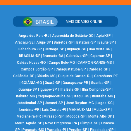
MAIS CIDADES ONLINE
Angra dos Reis-RJ
|
Aparecida de Goiânia-GO
|
Apiaí-SP
|
Aracaju-SE
|
Arujá-SP
|
Barretos-SP
|
Batatais-SP
|
Bauru-SP
|
Bebedouro-SP
|
Bertioga-SP
|
Biguaçu-SC
|
Boa Vista-RR
|
BRASÍLIA-DF
|
Brumado-BA
|
Cabreúva-SP
|
Cajamar-SP
|
Caldas Novas-GO
|
Campo Belo-MG
|
CAMPO GRANDE-MS
|
Campos Jordão-SP
|
Caraguatatuba-SP
|
Cardoso-SP
|
Ceilândia-DF
|
Cláudio-MG
|
Duque de Caxias-RJ
|
Garanhuns-PE
|
GOIÂNIA-GO
|
Guará-DF
|
Guarapuava-PR
|
Guariba-SP
|
Guarujá-SP
|
Iguapé-SP
|
Ilha Bela-SP
|
Ilha Comprida-SP
|
Itabirito-MG
|
Itaquaquecetuba-SP
|
Itaqui-RS
|
Ituiutaba-MG
|
Jaboticabal-SP
|
Jacareí-SP
|
José Raydan-MG
|
Lages-SC
|
Londrina-PR
|
Luís Correia-PI
|
MANAUS-AM
|
Matão-SP
|
Medianeira-PR
|
Mirassol-SP
|
Mococa-SP
|
Monte Alto-SP
|
Morro Agudo-SP
|
Novo Progresso-PA
|
Olímpia-SP
|
Osasco-
SP
|
Paracatu-MG
|
Parnaíba-PI
|
Peruíbe-SP
|
Piracicaba-SP
|