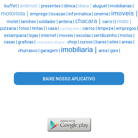
antenas |
buffet |
presentes |
clinica |
diaria |
aluguel |
imobiliarias |
imoveis |
motorista |
emprego |
locacao |
informatica |
cinema |
chacara |
moto |
motel |
lanches |
soldador |
antena |
carro |
|
pizzaria |
fotos |
tintas |
|
casa |
carros |
limpeza |
empregos |
cachaçaria |
estamparia |
lojas |
internet |
moveis |
escolas |
sertãozinho |
motos |
casas |
graficas |
chop |
cursos |
bares |
sites |
areas |
casa para alugar |
imobiliaria |
churrasco |
garagem |
area |
gws |
BAIXE NOSSO APLICATIVO