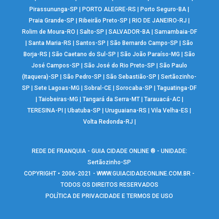
Pirassununga-SP
|
PORTO ALEGRE-RS
|
Porto Seguro-BA
|
Praia Grande-SP
|
Ribeirão Preto-SP
|
RIO DE JANEIRO-RJ
|
Rolim de Moura-RO
|
Salto-SP
|
SALVADOR-BA
|
Samambaia-DF
|
Santa Maria-RS
|
Santos-SP
|
São Bernardo Campo-SP
|
São
Borja-RS
|
São Caetano do Sul-SP
|
São João Paraíso-MG
|
São
José Campos-SP
|
São José do Rio Preto-SP
|
São Paulo
(Itaquera)-SP
|
São Pedro-SP
|
São Sebastião-SP
|
Sertãozinho-
SP
|
Sete Lagoas-MG
|
Sobral-CE
|
Sorocaba-SP
|
Taguatinga-DF
|
Taiobeiras-MG
|
Tangará da Serra-MT
|
Tarauacá-AC
|
TERESINA-PI
|
Ubatuba-SP
|
Uruguaiana-RS
|
Vila Velha-ES
|
Volta Redonda-RJ
|
REDE DE FRANQUIA - GUIA CIDADE ONLINE ® - UNIDADE:
Sertãozinho-SP
COPYRIGHT • 2006-2021 -
WWW.GUIACIDADEONLINE.COM.BR
-
TODOS OS DIREITOS RESERVADOS
POLÍTICA DE PRIVACIDADE E TERMOS DE USO