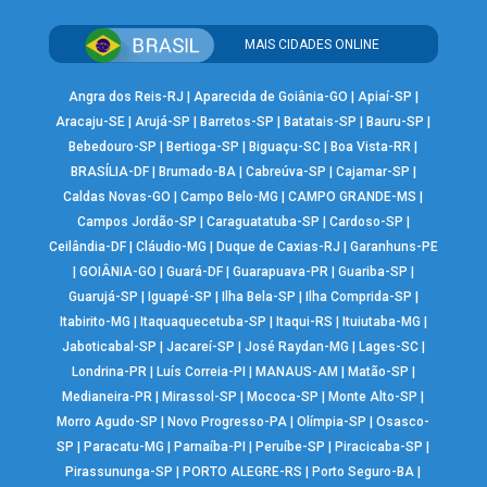
MAIS CIDADES ONLINE
Angra dos Reis-RJ
|
Aparecida de Goiânia-GO
|
Apiaí-SP
|
Aracaju-SE
|
Arujá-SP
|
Barretos-SP
|
Batatais-SP
|
Bauru-SP
|
Bebedouro-SP
|
Bertioga-SP
|
Biguaçu-SC
|
Boa Vista-RR
|
BRASÍLIA-DF
|
Brumado-BA
|
Cabreúva-SP
|
Cajamar-SP
|
Caldas Novas-GO
|
Campo Belo-MG
|
CAMPO GRANDE-MS
|
Campos Jordão-SP
|
Caraguatatuba-SP
|
Cardoso-SP
|
Ceilândia-DF
|
Cláudio-MG
|
Duque de Caxias-RJ
|
Garanhuns-PE
|
GOIÂNIA-GO
|
Guará-DF
|
Guarapuava-PR
|
Guariba-SP
|
Guarujá-SP
|
Iguapé-SP
|
Ilha Bela-SP
|
Ilha Comprida-SP
|
Itabirito-MG
|
Itaquaquecetuba-SP
|
Itaqui-RS
|
Ituiutaba-MG
|
Jaboticabal-SP
|
Jacareí-SP
|
José Raydan-MG
|
Lages-SC
|
Londrina-PR
|
Luís Correia-PI
|
MANAUS-AM
|
Matão-SP
|
Medianeira-PR
|
Mirassol-SP
|
Mococa-SP
|
Monte Alto-SP
|
Morro Agudo-SP
|
Novo Progresso-PA
|
Olímpia-SP
|
Osasco-
SP
|
Paracatu-MG
|
Parnaíba-PI
|
Peruíbe-SP
|
Piracicaba-SP
|
Pirassununga-SP
|
PORTO ALEGRE-RS
|
Porto Seguro-BA
|