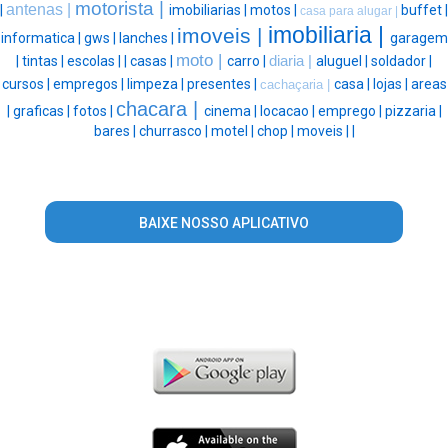
motorista |
antenas |
|
imobiliarias |
motos |
buffet |
casa para alugar |
imobiliaria |
imoveis |
informatica |
gws |
lanches |
garagem
moto |
|
tintas |
escolas |
|
casas |
carro |
diaria |
aluguel |
soldador |
cursos |
empregos |
limpeza |
presentes |
casa |
lojas |
areas
cachaçaria |
chacara |
|
graficas |
fotos |
cinema |
locacao |
emprego |
pizzaria |
bares |
churrasco |
motel |
chop |
moveis |
|
BAIXE NOSSO APLICATIVO