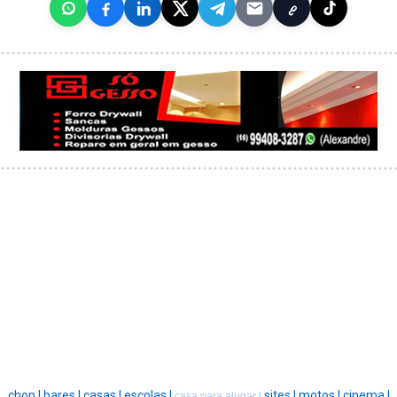
chop |
bares |
casas |
escolas |
sites |
motos |
cinema |
casa para alugar |