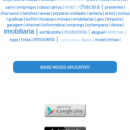
chacara |
moto |
carro |
empregos |
casa |
carros |
presentes |
churrasco |
|
lanches |
areas |
pizzaria |
soldador |
antena |
area |
|
cursos
|
graficas |
buffet |
locacao |
moveis |
imobiliarias |
gws |
limpeza |
garagem |
internet |
informatica |
emprego |
estamparia |
clinica |
imobiliaria |
motorista |
antenas |
sertãozinho |
aluguel |
imoveis |
lojas |
fotos |
diaria |
motel |
tintas |
cachaçaria |
BAIXE NOSSO APLICATIVO