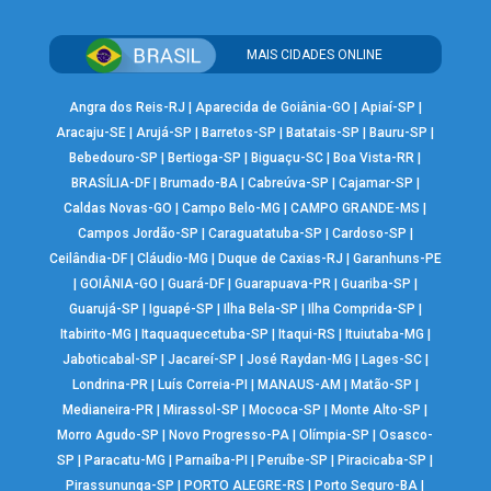
MAIS CIDADES ONLINE
Angra dos Reis-RJ
|
Aparecida de Goiânia-GO
|
Apiaí-SP
|
Aracaju-SE
|
Arujá-SP
|
Barretos-SP
|
Batatais-SP
|
Bauru-SP
|
Bebedouro-SP
|
Bertioga-SP
|
Biguaçu-SC
|
Boa Vista-RR
|
BRASÍLIA-DF
|
Brumado-BA
|
Cabreúva-SP
|
Cajamar-SP
|
Caldas Novas-GO
|
Campo Belo-MG
|
CAMPO GRANDE-MS
|
Campos Jordão-SP
|
Caraguatatuba-SP
|
Cardoso-SP
|
Ceilândia-DF
|
Cláudio-MG
|
Duque de Caxias-RJ
|
Garanhuns-PE
|
GOIÂNIA-GO
|
Guará-DF
|
Guarapuava-PR
|
Guariba-SP
|
Guarujá-SP
|
Iguapé-SP
|
Ilha Bela-SP
|
Ilha Comprida-SP
|
Itabirito-MG
|
Itaquaquecetuba-SP
|
Itaqui-RS
|
Ituiutaba-MG
|
Jaboticabal-SP
|
Jacareí-SP
|
José Raydan-MG
|
Lages-SC
|
Londrina-PR
|
Luís Correia-PI
|
MANAUS-AM
|
Matão-SP
|
Medianeira-PR
|
Mirassol-SP
|
Mococa-SP
|
Monte Alto-SP
|
Morro Agudo-SP
|
Novo Progresso-PA
|
Olímpia-SP
|
Osasco-
SP
|
Paracatu-MG
|
Parnaíba-PI
|
Peruíbe-SP
|
Piracicaba-SP
|
Pirassununga-SP
|
PORTO ALEGRE-RS
|
Porto Seguro-BA
|