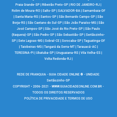
Praia Grande-SP
|
Ribeirão Preto-SP
|
RIO DE JANEIRO-RJ
|
Rolim de Moura-RO
|
Salto-SP
|
SALVADOR-BA
|
Samambaia-DF
|
Santa Maria-RS
|
Santos-SP
|
São Bernardo Campo-SP
|
São
Borja-RS
|
São Caetano do Sul-SP
|
São João Paraíso-MG
|
São
José Campos-SP
|
São José do Rio Preto-SP
|
São Paulo
(Itaquera)-SP
|
São Pedro-SP
|
São Sebastião-SP
|
Sertãozinho-
SP
|
Sete Lagoas-MG
|
Sobral-CE
|
Sorocaba-SP
|
Taguatinga-DF
|
Taiobeiras-MG
|
Tangará da Serra-MT
|
Tarauacá-AC
|
TERESINA-PI
|
Ubatuba-SP
|
Uruguaiana-RS
|
Vila Velha-ES
|
Volta Redonda-RJ
|
REDE DE FRANQUIA - GUIA CIDADE ONLINE ® - UNIDADE:
Sertãozinho-SP
COPYRIGHT • 2006-2021 -
WWW.GUIACIDADEONLINE.COM.BR
-
TODOS OS DIREITOS RESERVADOS
POLÍTICA DE PRIVACIDADE E TERMOS DE USO