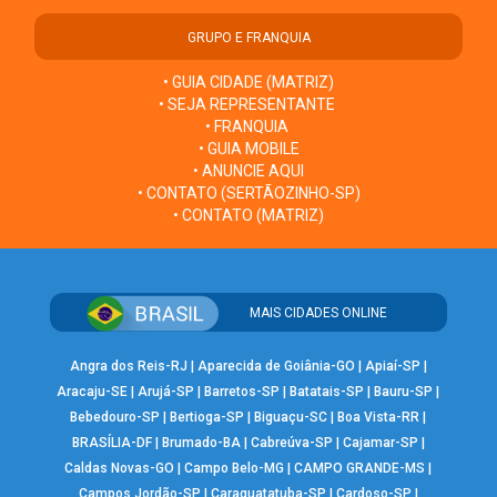
GRUPO E FRANQUIA
• GUIA CIDADE (MATRIZ)
• SEJA REPRESENTANTE
• FRANQUIA
• GUIA MOBILE
• ANUNCIE AQUI
• CONTATO (SERTÃOZINHO-SP)
• CONTATO (MATRIZ)
MAIS CIDADES ONLINE
Angra dos Reis-RJ
|
Aparecida de Goiânia-GO
|
Apiaí-SP
|
Aracaju-SE
|
Arujá-SP
|
Barretos-SP
|
Batatais-SP
|
Bauru-SP
|
Bebedouro-SP
|
Bertioga-SP
|
Biguaçu-SC
|
Boa Vista-RR
|
BRASÍLIA-DF
|
Brumado-BA
|
Cabreúva-SP
|
Cajamar-SP
|
Caldas Novas-GO
|
Campo Belo-MG
|
CAMPO GRANDE-MS
|
Campos Jordão-SP
|
Caraguatatuba-SP
|
Cardoso-SP
|