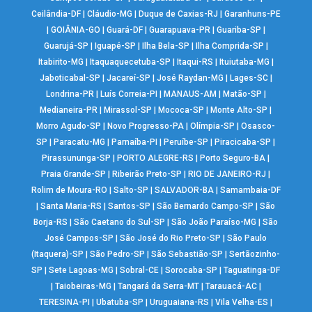
Ceilândia-DF
|
Cláudio-MG
|
Duque de Caxias-RJ
|
Garanhuns-PE
|
GOIÂNIA-GO
|
Guará-DF
|
Guarapuava-PR
|
Guariba-SP
|
Guarujá-SP
|
Iguapé-SP
|
Ilha Bela-SP
|
Ilha Comprida-SP
|
Itabirito-MG
|
Itaquaquecetuba-SP
|
Itaqui-RS
|
Ituiutaba-MG
|
Jaboticabal-SP
|
Jacareí-SP
|
José Raydan-MG
|
Lages-SC
|
Londrina-PR
|
Luís Correia-PI
|
MANAUS-AM
|
Matão-SP
|
Medianeira-PR
|
Mirassol-SP
|
Mococa-SP
|
Monte Alto-SP
|
Morro Agudo-SP
|
Novo Progresso-PA
|
Olímpia-SP
|
Osasco-
SP
|
Paracatu-MG
|
Parnaíba-PI
|
Peruíbe-SP
|
Piracicaba-SP
|
Pirassununga-SP
|
PORTO ALEGRE-RS
|
Porto Seguro-BA
|
Praia Grande-SP
|
Ribeirão Preto-SP
|
RIO DE JANEIRO-RJ
|
Rolim de Moura-RO
|
Salto-SP
|
SALVADOR-BA
|
Samambaia-DF
|
Santa Maria-RS
|
Santos-SP
|
São Bernardo Campo-SP
|
São
Borja-RS
|
São Caetano do Sul-SP
|
São João Paraíso-MG
|
São
José Campos-SP
|
São José do Rio Preto-SP
|
São Paulo
(Itaquera)-SP
|
São Pedro-SP
|
São Sebastião-SP
|
Sertãozinho-
SP
|
Sete Lagoas-MG
|
Sobral-CE
|
Sorocaba-SP
|
Taguatinga-DF
|
Taiobeiras-MG
|
Tangará da Serra-MT
|
Tarauacá-AC
|
TERESINA-PI
|
Ubatuba-SP
|
Uruguaiana-RS
|
Vila Velha-ES
|