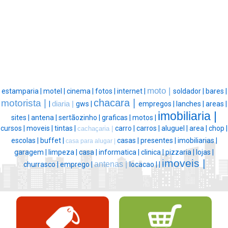
moto |
estamparia |
motel |
cinema |
fotos |
internet |
soldador |
bares |
chacara |
motorista |
|
diaria |
gws |
empregos |
lanches |
areas |
imobiliaria |
sites |
antena |
sertãozinho |
graficas |
motos |
cursos |
moveis |
tintas |
carro |
carros |
aluguel |
area |
chop |
cachaçaria |
escolas |
buffet |
casas |
presentes |
imobiliarias |
casa para alugar |
garagem |
limpeza |
casa |
informatica |
clinica |
pizzaria |
lojas |
imoveis |
antenas |
churrasco |
emprego |
locacao |
|