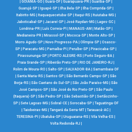
|
GOIÂNIA-GO
|
Guará-DF
|
Guarapuava-PR
|
Guariba-SP
|
Guarujá-SP
|
Iguapé-SP
|
Ilha Bela-SP
|
Ilha Comprida-SP
|
Itabirito-MG
|
Itaquaquecetuba-SP
|
Itaqui-RS
|
Ituiutaba-MG
|
Jaboticabal-SP
|
Jacareí-SP
|
José Raydan-MG
|
Lages-SC
|
Londrina-PR
|
Luís Correia-PI
|
MANAUS-AM
|
Matão-SP
|
Medianeira-PR
|
Mirassol-SP
|
Mococa-SP
|
Monte Alto-SP
|
Morro Agudo-SP
|
Novo Progresso-PA
|
Olímpia-SP
|
Osasco-
SP
|
Paracatu-MG
|
Parnaíba-PI
|
Peruíbe-SP
|
Piracicaba-SP
|
Pirassununga-SP
|
PORTO ALEGRE-RS
|
Porto Seguro-BA
|
Praia Grande-SP
|
Ribeirão Preto-SP
|
RIO DE JANEIRO-RJ
|
Rolim de Moura-RO
|
Salto-SP
|
SALVADOR-BA
|
Samambaia-DF
|
Santa Maria-RS
|
Santos-SP
|
São Bernardo Campo-SP
|
São
Borja-RS
|
São Caetano do Sul-SP
|
São João Paraíso-MG
|
São
José Campos-SP
|
São José do Rio Preto-SP
|
São Paulo
(Itaquera)-SP
|
São Pedro-SP
|
São Sebastião-SP
|
Sertãozinho-
SP
|
Sete Lagoas-MG
|
Sobral-CE
|
Sorocaba-SP
|
Taguatinga-DF
|
Taiobeiras-MG
|
Tangará da Serra-MT
|
Tarauacá-AC
|
TERESINA-PI
|
Ubatuba-SP
|
Uruguaiana-RS
|
Vila Velha-ES
|
Volta Redonda-RJ
|