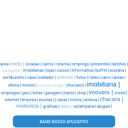
moto |
area |
locacao |
carros |
cinema |
emprego |
presentes |
lanches |
imobiliarias |
lojas |
cursos |
informatica |
buffet |
pizzaria |
cachaçaria |
antenas |
sertãozinho |
casa |
soldador |
fotos |
|
sites |
carro |
areas |
imobiliaria |
clinica |
moveis |
churrasco |
casa para alugar |
imoveis |
empregos |
gws |
tintas |
garagem |
bares |
chop |
motel |
chacara |
internet |
limpeza |
escolas |
|
casas |
motos |
antena |
motorista |
graficas |
diaria |
estamparia |
aluguel |
BAIXE NOSSO APLICATIVO