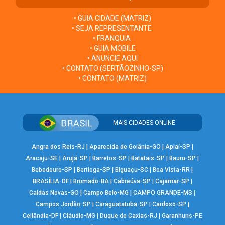
• GUIA CIDADE (MATRIZ)
• SEJA REPRESENTANTE
• FRANQUIA
• GUIA MOBILE
• ANUNCIE AQUI
• CONTATO (SERTÃOZINHO-SP)
• CONTATO (MATRIZ)
MAIS CIDADES ONLINE
Angra dos Reis-RJ
|
Aparecida de Goiânia-GO
|
Apiaí-SP
|
Aracaju-SE
|
Arujá-SP
|
Barretos-SP
|
Batatais-SP
|
Bauru-SP
|
Bebedouro-SP
|
Bertioga-SP
|
Biguaçu-SC
|
Boa Vista-RR
|
BRASÍLIA-DF
|
Brumado-BA
|
Cabreúva-SP
|
Cajamar-SP
|
Caldas Novas-GO
|
Campo Belo-MG
|
CAMPO GRANDE-MS
|
Campos Jordão-SP
|
Caraguatatuba-SP
|
Cardoso-SP
|
Ceilândia-DF
|
Cláudio-MG
|
Duque de Caxias-RJ
|
Garanhuns-PE