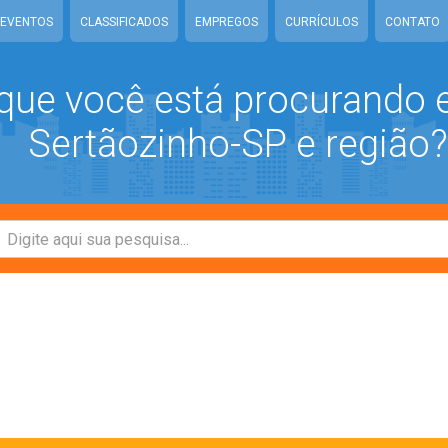
EVENTOS
CLASSIFICADOS
EMPREGOS
CURRÍCULOS
CONTATO
que você está procurando
Sertãozinho-SP e região?