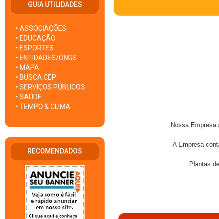
GUIA UTILIDADES
• ASSOCIAÇÕES
• EDUCAÇÃO
• ESPORTES
• ENTIDADES/ONGS
• MAPA
• BUSCA CEP
• SERVIÇOS PÚBLICOS
• SAÚDE
• TEMPO & CLIMA
Nossa Empresa a
A Empresa conta
RECOMENDADOS
Plantas de