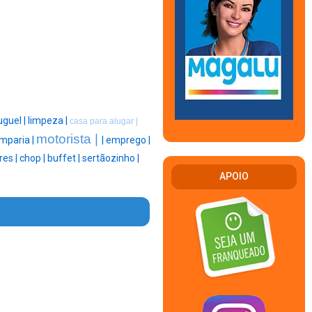
uguel |
limpeza |
casa para alugar |
motorista |
mparia |
|
emprego |
res |
chop |
buffet |
sertãozinho |
APOIO