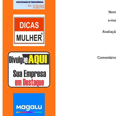
Nom
e-mai
Avaliaçã
Comentário