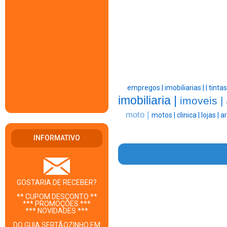
empregos |
imobiliarias |
|
tintas
imobiliaria |
imoveis |
moto |
motos |
clinica |
lojas |
ar
INFORMATIVO
GOSTARIA DE RECEBER?
** CUPOM DESCONTO **
*** PROMOÇÕES ***
*** NOVIDADES ***
DO GUIA SERTÃOZINHO EM