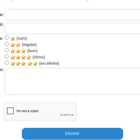
e:
l:
o
:
(ruim)
(regular)
(bom)
(ótimo)
(excelente)
s: