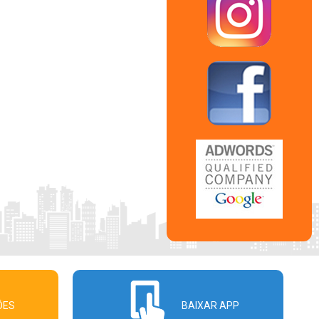
ÕES
BAIXAR APP