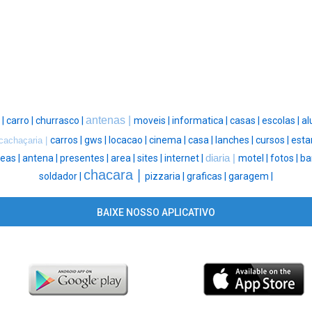
antenas |
 |
carro |
churrasco |
moveis |
informatica |
casas |
escolas |
al
carros |
gws |
locacao |
cinema |
casa |
lanches |
cursos |
esta
cachaçaria |
eas |
antena |
presentes |
area |
sites |
internet |
diaria |
motel |
fotos |
ba
chacara |
soldador |
pizzaria |
graficas |
garagem |
BAIXE NOSSO APLICATIVO