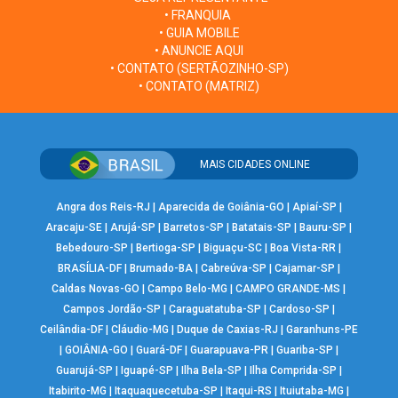
• FRANQUIA
• GUIA MOBILE
• ANUNCIE AQUI
• CONTATO (SERTÃOZINHO-SP)
• CONTATO (MATRIZ)
MAIS CIDADES ONLINE
Angra dos Reis-RJ
|
Aparecida de Goiânia-GO
|
Apiaí-SP
|
Aracaju-SE
|
Arujá-SP
|
Barretos-SP
|
Batatais-SP
|
Bauru-SP
|
Bebedouro-SP
|
Bertioga-SP
|
Biguaçu-SC
|
Boa Vista-RR
|
BRASÍLIA-DF
|
Brumado-BA
|
Cabreúva-SP
|
Cajamar-SP
|
Caldas Novas-GO
|
Campo Belo-MG
|
CAMPO GRANDE-MS
|
Campos Jordão-SP
|
Caraguatatuba-SP
|
Cardoso-SP
|
Ceilândia-DF
|
Cláudio-MG
|
Duque de Caxias-RJ
|
Garanhuns-PE
|
GOIÂNIA-GO
|
Guará-DF
|
Guarapuava-PR
|
Guariba-SP
|
Guarujá-SP
|
Iguapé-SP
|
Ilha Bela-SP
|
Ilha Comprida-SP
|
Itabirito-MG
|
Itaquaquecetuba-SP
|
Itaqui-RS
|
Ituiutaba-MG
|