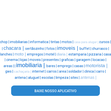
chop |
imobiliarias |
informatica |
tintas |
motos |
cursos |
casa para alugar |
imoveis |
chacara |
|
sertãozinho |
fotos |
buffet |
churrasco |
moto |
lanches |
empregos |
motel |
diaria |
estamparia |
pizzaria |
casa
|
cinema |
lojas |
moveis |
presentes |
graficas |
garagem |
locacao |
imobiliaria |
motorista |
areas |
|
bares |
emprego |
casas |
gws |
internet |
carros |
area |
soldador |
clinica |
carro |
cachaçaria |
antenas |
antena |
aluguel |
escolas |
limpeza |
sites |
BAIXE NOSSO APLICATIVO