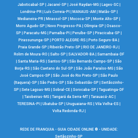
Jaboticabal-SP
|
Jacareí-SP
|
José Raydan-MG
|
Lages-SC
|
Londrina-PR
|
Luís Correia-PI
|
MANAUS-AM
|
Matão-SP
|
Medianeira-PR
|
Mirassol-SP
|
Mococa-SP
|
Monte Alto-SP
|
Morro Agudo-SP
|
Novo Progresso-PA
|
Olímpia-SP
|
Osasco-
SP
|
Paracatu-MG
|
Parnaíba-PI
|
Peruíbe-SP
|
Piracicaba-SP
|
Pirassununga-SP
|
PORTO ALEGRE-RS
|
Porto Seguro-BA
|
Praia Grande-SP
|
Ribeirão Preto-SP
|
RIO DE JANEIRO-RJ
|
Rolim de Moura-RO
|
Salto-SP
|
SALVADOR-BA
|
Samambaia-DF
|
Santa Maria-RS
|
Santos-SP
|
São Bernardo Campo-SP
|
São
Borja-RS
|
São Caetano do Sul-SP
|
São João Paraíso-MG
|
São
José Campos-SP
|
São José do Rio Preto-SP
|
São Paulo
(Itaquera)-SP
|
São Pedro-SP
|
São Sebastião-SP
|
Sertãozinho-
SP
|
Sete Lagoas-MG
|
Sobral-CE
|
Sorocaba-SP
|
Taguatinga-DF
|
Taiobeiras-MG
|
Tangará da Serra-MT
|
Tarauacá-AC
|
TERESINA-PI
|
Ubatuba-SP
|
Uruguaiana-RS
|
Vila Velha-ES
|
Volta Redonda-RJ
|
REDE DE FRANQUIA - GUIA CIDADE ONLINE ® - UNIDADE:
Sertãozinho-SP