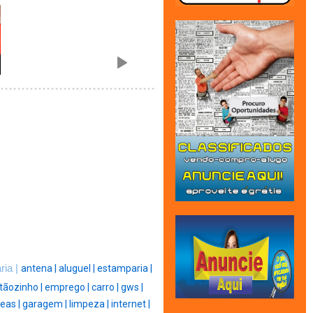
aria |
antena |
aluguel |
estamparia |
tãozinho |
emprego |
carro |
gws |
eas |
garagem |
limpeza |
internet |