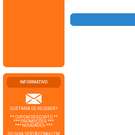
INFORMATIVO
GOSTARIA DE RECEBER?
** CUPOM DESCONTO **
*** PROMOÇÕES ***
*** NOVIDADES ***
DO GUIA SERTÃOZINHO EM