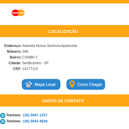
LOCALIZAÇÃO
Endereço:
Avenida Nossa Senhora Aparecida
Número:
296
Bairro:
COABH 2
Cidade:
Sertãozinho - SP
CEP:
14177115
DADOS DE CONTATO
Telefone:
(16) 3947-1327
Telefone:
(16) 3942-4828