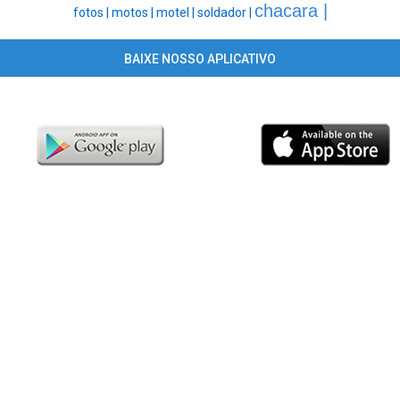
chacara |
fotos |
motos |
motel |
soldador |
BAIXE NOSSO APLICATIVO