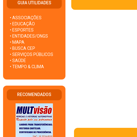
GUIA UTILIDADES
• ASSOCIAÇÕES
• EDUCAÇÃO
• ESPORTES
• ENTIDADES/ONGS
• MAPA
• BUSCA CEP
• SERVIÇOS PÚBLICOS
• SAÚDE
• TEMPO & CLIMA
RECOMENDADOS