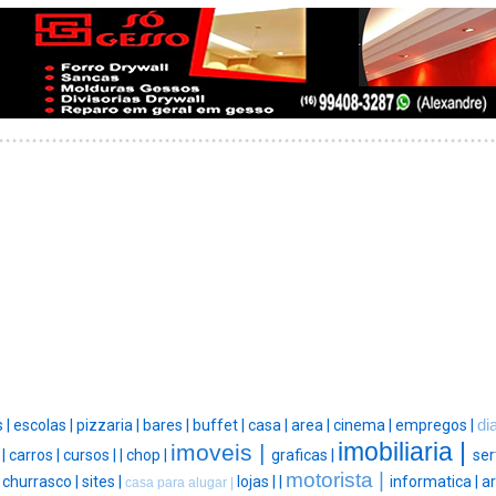
 |
escolas |
pizzaria |
bares |
buffet |
casa |
area |
cinema |
empregos |
di
imobiliaria |
imoveis |
 |
carros |
cursos |
|
chop |
graficas |
ser
motorista |
|
churrasco |
sites |
lojas |
|
informatica |
ar
casa para alugar |