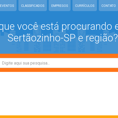
EVENTOS
CLASSIFICADOS
EMPREGOS
CURRÍCULOS
CONTATO
que você está procurando
Sertãozinho-SP e região?