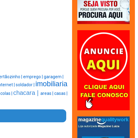
ertãozinho |
emprego |
garagem |
imobiliaria
nternet |
soldador |
chacara |
colas |
areas |
casas |