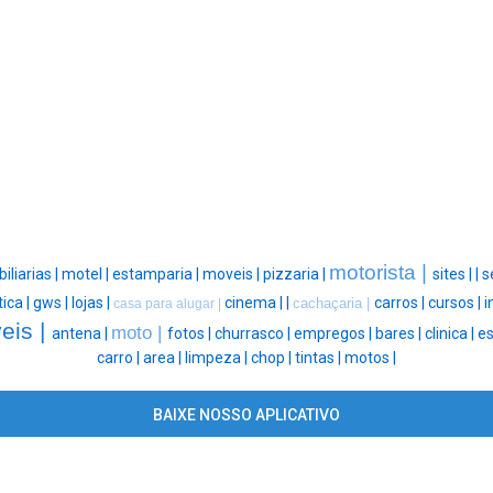
motorista |
iliarias |
motel |
estamparia |
moveis |
pizzaria |
sites |
|
s
ica |
gws |
lojas |
cinema |
|
carros |
cursos |
i
cachaçaria |
casa para alugar |
eis |
moto |
antena |
fotos |
churrasco |
empregos |
bares |
clinica |
es
carro |
area |
limpeza |
chop |
tintas |
motos |
BAIXE NOSSO APLICATIVO