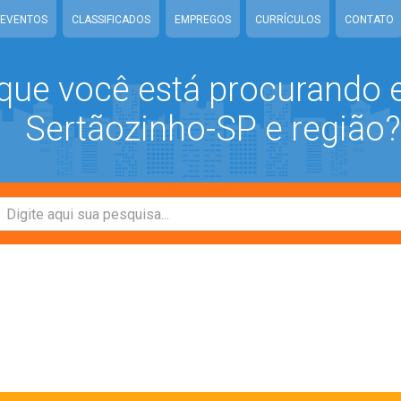
EVENTOS
CLASSIFICADOS
EMPREGOS
CURRÍCULOS
CONTATO
que você está procurando
Sertãozinho-SP e região?