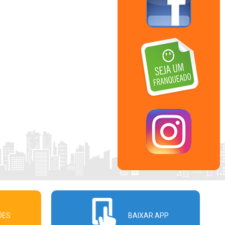
ÕES
BAIXAR APP