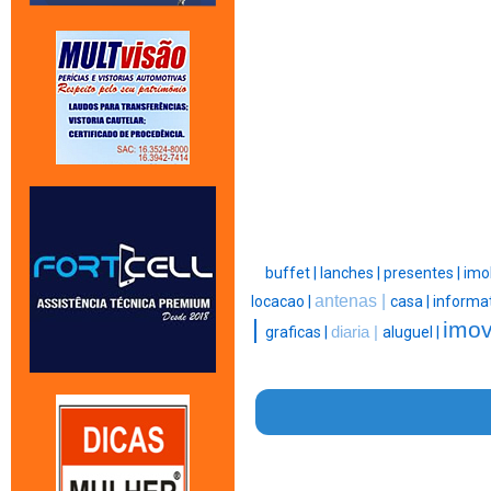
buffet |
lanches |
presentes |
imob
antenas |
locacao |
casa |
informat
|
imov
graficas |
diaria |
aluguel |