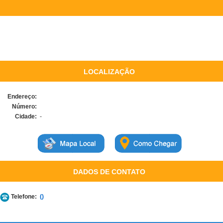
LOCALIZAÇÃO
Endereço:
Número:
Cidade:
-
DADOS DE CONTATO
Telefone:
()