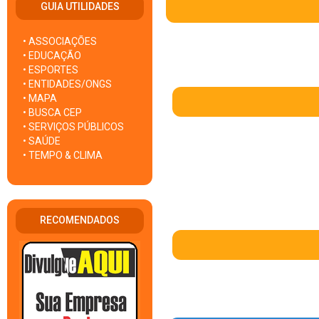
GUIA UTILIDADES
• ASSOCIAÇÕES
• EDUCAÇÃO
• ESPORTES
• ENTIDADES/ONGS
• MAPA
• BUSCA CEP
• SERVIÇOS PÚBLICOS
• SAÚDE
• TEMPO & CLIMA
RECOMENDADOS