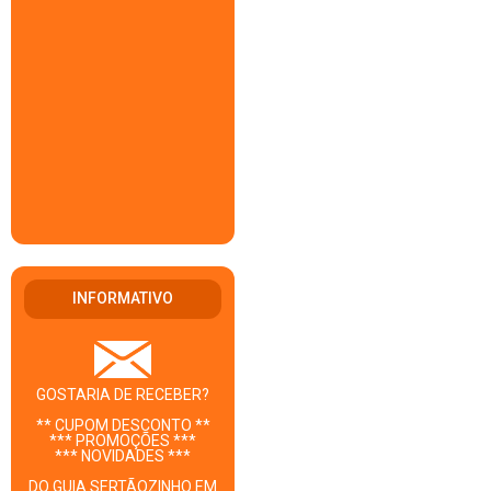
INFORMATIVO
GOSTARIA DE RECEBER?
** CUPOM DESCONTO **
*** PROMOÇÕES ***
*** NOVIDADES ***
DO GUIA SERTÃOZINHO EM