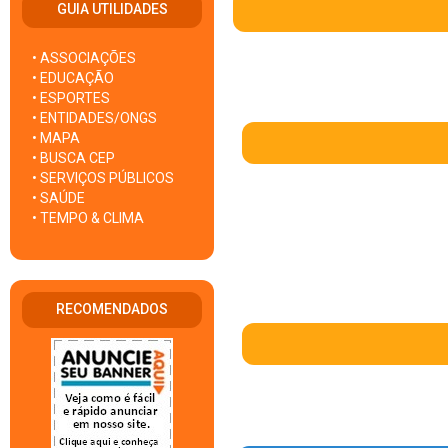
GUIA UTILIDADES
• ASSOCIAÇÕES
• EDUCAÇÃO
• ESPORTES
• ENTIDADES/ONGS
• MAPA
• BUSCA CEP
• SERVIÇOS PÚBLICOS
• SAÚDE
• TEMPO & CLIMA
RECOMENDADOS