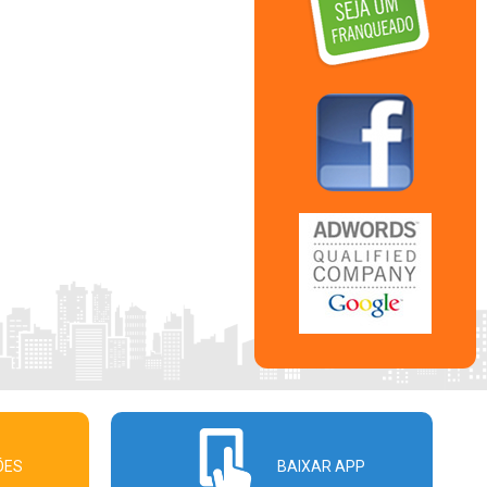
ÕES
BAIXAR APP