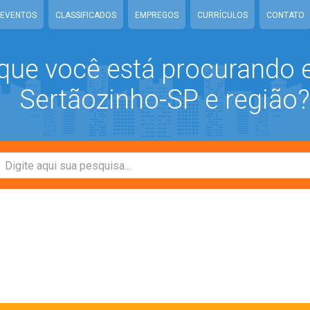
EVENTOS
CLASSIFICADOS
EMPREGOS
CURRÍCULOS
CONTATO
que você está procurando
Sertãozinho-SP e região?