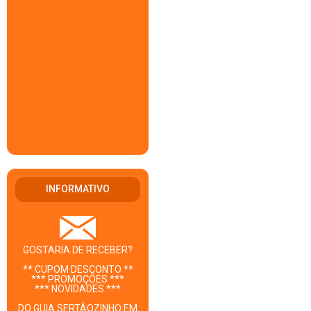
INFORMATIVO
GOSTARIA DE RECEBER?
** CUPOM DESCONTO **
*** PROMOÇÕES ***
*** NOVIDADES ***
DO GUIA SERTÃOZINHO EM