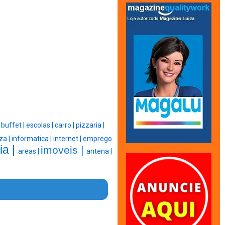
buffet |
escolas |
carro |
pizzaria |
|
za |
informatica |
internet |
emprego
ia |
imoveis |
areas |
antena |