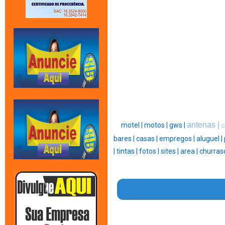
antenas |
motel |
motos |
gws |
c
bares |
casas |
empregos |
aluguel |
|
tintas |
fotos |
sites |
area |
churras