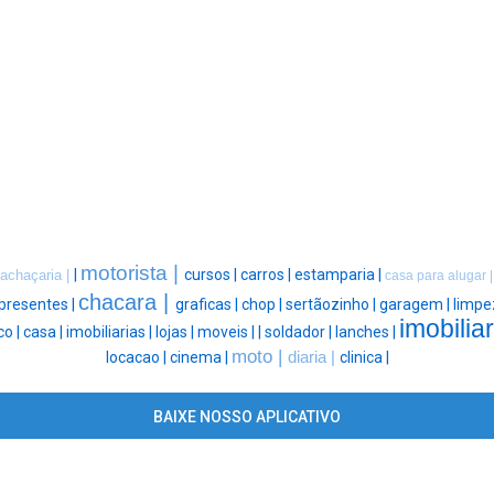
motorista |
|
cursos |
carros |
estamparia |
achaçaria |
casa para alugar 
chacara |
presentes |
graficas |
chop |
sertãozinho |
garagem |
limpe
imobiliar
co |
casa |
imobiliarias |
lojas |
moveis |
|
soldador |
lanches |
moto |
locacao |
cinema |
diaria |
clinica |
BAIXE NOSSO APLICATIVO