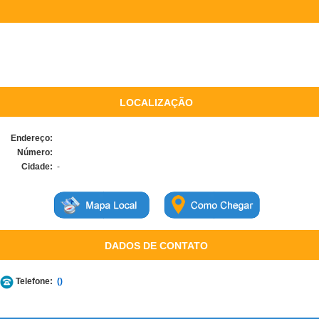
LOCALIZAÇÃO
Endereço:
Número:
Cidade:
-
DADOS DE CONTATO
Telefone:
()