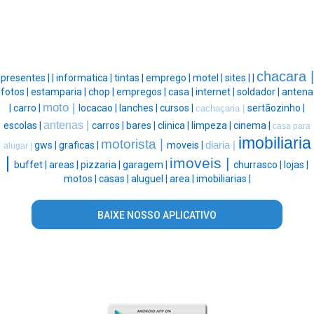
chacara |
presentes |
|
informatica |
tintas |
emprego |
motel |
sites |
|
fotos |
estamparia |
chop |
empregos |
casa |
internet |
soldador |
antena
moto |
|
carro |
locacao |
lanches |
cursos |
sertãozinho |
cachaçaria |
antenas |
escolas |
carros |
bares |
clinica |
limpeza |
cinema |
casa para
imobiliaria
motorista |
gws |
graficas |
moveis |
diaria |
alugar |
|
imoveis |
buffet |
areas |
pizzaria |
garagem |
churrasco |
lojas |
motos |
casas |
aluguel |
area |
imobiliarias |
BAIXE NOSSO APLICATIVO