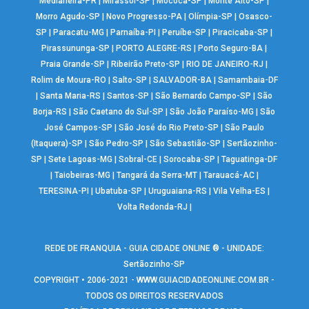
Medianeira-PR
|
Mirassol-SP
|
Mococa-SP
|
Monte Alto-SP
|
Morro Agudo-SP
|
Novo Progresso-PA
|
Olímpia-SP
|
Osasco-
SP
|
Paracatu-MG
|
Parnaíba-PI
|
Peruíbe-SP
|
Piracicaba-SP
|
Pirassununga-SP
|
PORTO ALEGRE-RS
|
Porto Seguro-BA
|
Praia Grande-SP
|
Ribeirão Preto-SP
|
RIO DE JANEIRO-RJ
|
Rolim de Moura-RO
|
Salto-SP
|
SALVADOR-BA
|
Samambaia-DF
|
Santa Maria-RS
|
Santos-SP
|
São Bernardo Campo-SP
|
São
Borja-RS
|
São Caetano do Sul-SP
|
São João Paraíso-MG
|
São
José Campos-SP
|
São José do Rio Preto-SP
|
São Paulo
(Itaquera)-SP
|
São Pedro-SP
|
São Sebastião-SP
|
Sertãozinho-
SP
|
Sete Lagoas-MG
|
Sobral-CE
|
Sorocaba-SP
|
Taguatinga-DF
|
Taiobeiras-MG
|
Tangará da Serra-MT
|
Tarauacá-AC
|
TERESINA-PI
|
Ubatuba-SP
|
Uruguaiana-RS
|
Vila Velha-ES
|
Volta Redonda-RJ
|
REDE DE FRANQUIA - GUIA CIDADE ONLINE ® - UNIDADE:
Sertãozinho-SP
COPYRIGHT • 2006-2021 -
WWW.GUIACIDADEONLINE.COM.BR
-
TODOS OS DIREITOS RESERVADOS