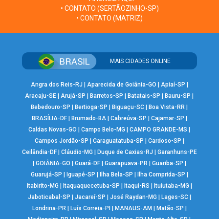
• CONTATO (SERTÃOZINHO-SP)
• CONTATO (MATRIZ)
MAIS CIDADES ONLINE
Angra dos Reis-RJ
|
Aparecida de Goiânia-GO
|
Apiaí-SP
|
Aracaju-SE
|
Arujá-SP
|
Barretos-SP
|
Batatais-SP
|
Bauru-SP
|
Bebedouro-SP
|
Bertioga-SP
|
Biguaçu-SC
|
Boa Vista-RR
|
BRASÍLIA-DF
|
Brumado-BA
|
Cabreúva-SP
|
Cajamar-SP
|
Caldas Novas-GO
|
Campo Belo-MG
|
CAMPO GRANDE-MS
|
Campos Jordão-SP
|
Caraguatatuba-SP
|
Cardoso-SP
|
Ceilândia-DF
|
Cláudio-MG
|
Duque de Caxias-RJ
|
Garanhuns-PE
|
GOIÂNIA-GO
|
Guará-DF
|
Guarapuava-PR
|
Guariba-SP
|
Guarujá-SP
|
Iguapé-SP
|
Ilha Bela-SP
|
Ilha Comprida-SP
|
Itabirito-MG
|
Itaquaquecetuba-SP
|
Itaqui-RS
|
Ituiutaba-MG
|
Jaboticabal-SP
|
Jacareí-SP
|
José Raydan-MG
|
Lages-SC
|
Londrina-PR
|
Luís Correia-PI
|
MANAUS-AM
|
Matão-SP
|