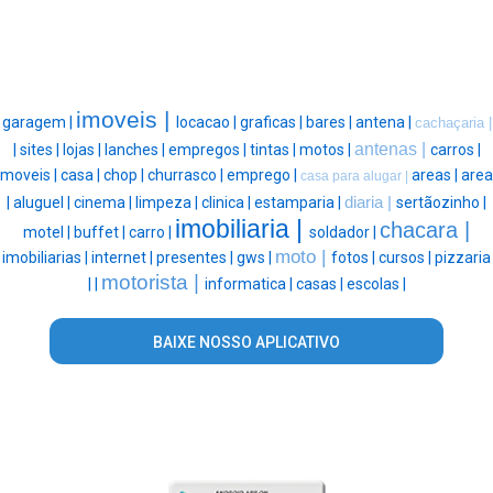
imoveis |
garagem |
locacao |
graficas |
bares |
antena |
cachaçaria |
antenas |
|
sites |
lojas |
lanches |
empregos |
tintas |
motos |
carros |
moveis |
casa |
chop |
churrasco |
emprego |
areas |
area
casa para alugar |
|
aluguel |
cinema |
limpeza |
clinica |
estamparia |
diaria |
sertãozinho |
imobiliaria |
chacara |
motel |
buffet |
carro |
soldador |
moto |
imobiliarias |
internet |
presentes |
gws |
fotos |
cursos |
pizzaria
motorista |
|
|
informatica |
casas |
escolas |
BAIXE NOSSO APLICATIVO