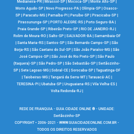
Medianeira-PR
|
Mirassol-SP
|
Mococa-SP
|
Monte Alto-SP
|
Morro Agudo-SP
|
Novo Progresso-PA
|
Olímpia-SP
|
Osasco-
SP
|
Paracatu-MG
|
Parnaíba-PI
|
Peruíbe-SP
|
Piracicaba-SP
|
Pirassununga-SP
|
PORTO ALEGRE-RS
|
Porto Seguro-BA
|
Praia Grande-SP
|
Ribeirão Preto-SP
|
RIO DE JANEIRO-RJ
|
Rolim de Moura-RO
|
Salto-SP
|
SALVADOR-BA
|
Samambaia-DF
|
Santa Maria-RS
|
Santos-SP
|
São Bernardo Campo-SP
|
São
Borja-RS
|
São Caetano do Sul-SP
|
São João Paraíso-MG
|
São
José Campos-SP
|
São José do Rio Preto-SP
|
São Paulo
(Itaquera)-SP
|
São Pedro-SP
|
São Sebastião-SP
|
Sertãozinho-
SP
|
Sete Lagoas-MG
|
Sobral-CE
|
Sorocaba-SP
|
Taguatinga-DF
|
Taiobeiras-MG
|
Tangará da Serra-MT
|
Tarauacá-AC
|
TERESINA-PI
|
Ubatuba-SP
|
Uruguaiana-RS
|
Vila Velha-ES
|
Volta Redonda-RJ
|
REDE DE FRANQUIA - GUIA CIDADE ONLINE ® - UNIDADE:
Sertãozinho-SP
COPYRIGHT • 2006-2021 -
WWW.GUIACIDADEONLINE.COM.BR
-
TODOS OS DIREITOS RESERVADOS