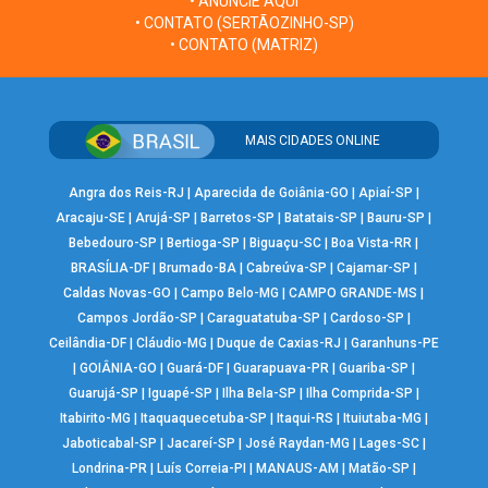
• ANUNCIE AQUI
• CONTATO (SERTÃOZINHO-SP)
• CONTATO (MATRIZ)
MAIS CIDADES ONLINE
Angra dos Reis-RJ
|
Aparecida de Goiânia-GO
|
Apiaí-SP
|
Aracaju-SE
|
Arujá-SP
|
Barretos-SP
|
Batatais-SP
|
Bauru-SP
|
Bebedouro-SP
|
Bertioga-SP
|
Biguaçu-SC
|
Boa Vista-RR
|
BRASÍLIA-DF
|
Brumado-BA
|
Cabreúva-SP
|
Cajamar-SP
|
Caldas Novas-GO
|
Campo Belo-MG
|
CAMPO GRANDE-MS
|
Campos Jordão-SP
|
Caraguatatuba-SP
|
Cardoso-SP
|
Ceilândia-DF
|
Cláudio-MG
|
Duque de Caxias-RJ
|
Garanhuns-PE
|
GOIÂNIA-GO
|
Guará-DF
|
Guarapuava-PR
|
Guariba-SP
|
Guarujá-SP
|
Iguapé-SP
|
Ilha Bela-SP
|
Ilha Comprida-SP
|
Itabirito-MG
|
Itaquaquecetuba-SP
|
Itaqui-RS
|
Ituiutaba-MG
|
Jaboticabal-SP
|
Jacareí-SP
|
José Raydan-MG
|
Lages-SC
|
Londrina-PR
|
Luís Correia-PI
|
MANAUS-AM
|
Matão-SP
|