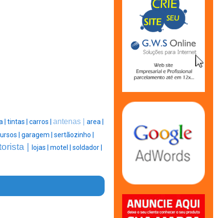
antenas |
a |
tintas |
carros |
area |
ursos |
garagem |
sertãozinho |
orista |
lojas |
motel |
soldador |