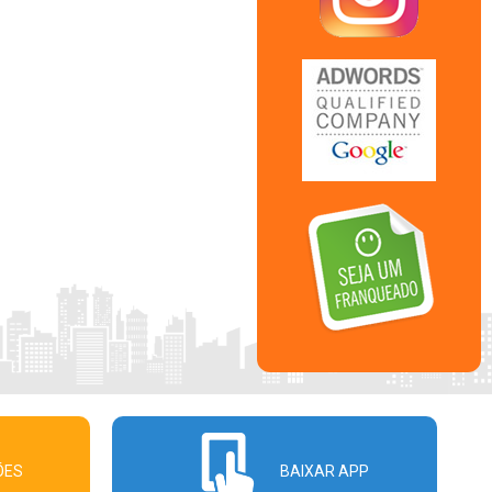
ÕES
BAIXAR APP