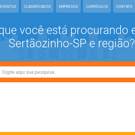
EVENTOS
CLASSIFICADOS
EMPREGOS
CURRÍCULOS
CONTATO
que você está procurando
Sertãozinho-SP e região?