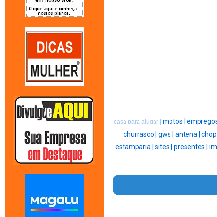
motos |
empregos
casa para alugar |
churrasco |
gws |
antena |
chop
estamparia |
sites |
presentes |
im