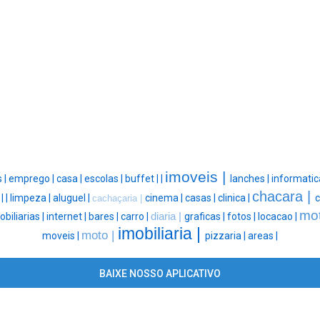
imoveis |
 |
emprego |
casa |
escolas |
buffet |
|
lanches |
informatic
chacara |
 |
|
limpeza |
aluguel |
cinema |
casas |
clinica |
c
cachaçaria |
mot
obiliarias |
internet |
bares |
carro |
diaria |
graficas |
fotos |
locacao |
imobiliaria |
moto |
moveis |
pizzaria |
areas |
BAIXE NOSSO APLICATIVO