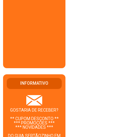
INFORMATIVO
GOSTARIA DE RECEBER?
** CUPOM DESCONTO **
*** PROMOÇÕES ***
*** NOVIDADES ***
DO GUIA SERTÃOZINHO EM