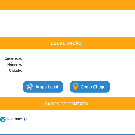
LOCALIZAÇÃO
Endereço:
Número:
Cidade:
-
DADOS DE CONTATO
Telefone:
()