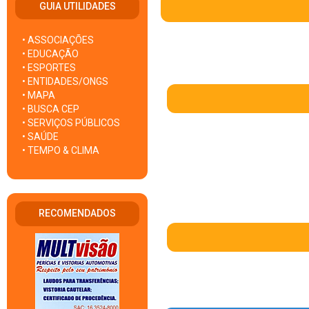
GUIA UTILIDADES
• ASSOCIAÇÕES
• EDUCAÇÃO
• ESPORTES
• ENTIDADES/ONGS
• MAPA
• BUSCA CEP
• SERVIÇOS PÚBLICOS
• SAÚDE
• TEMPO & CLIMA
RECOMENDADOS