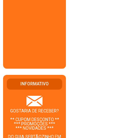
INFORMATIVO
GOSTARIA DE RECEBER?
** CUPOM DESCONTO **
*** PROMOÇÕES ***
*** NOVIDADES ***
DO GUIA SERTÃOZINHO EM