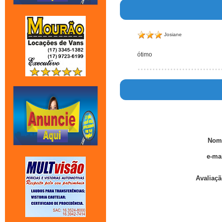
Josiane
ótimo
Nom
e-mai
Avaliaçã