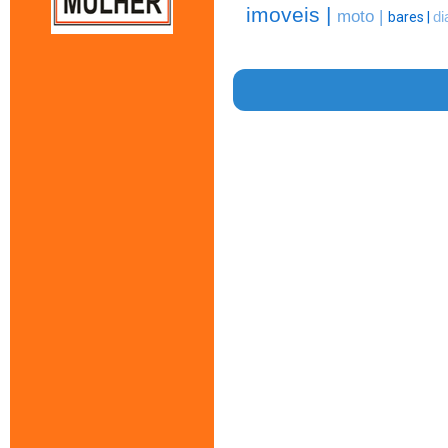
imoveis |
moto |
bares |
di