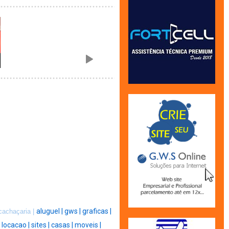
aluguel |
gws |
graficas |
cachaçaria |
|
locacao |
sites |
casas |
moveis |