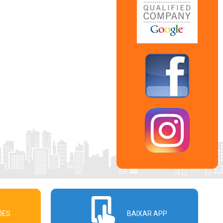
ÕES
BAIXAR APP