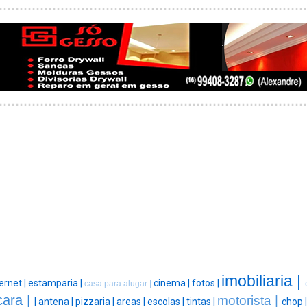
imobiliaria |
ernet |
estamparia |
cinema |
fotos |
casa para alugar |
cara |
motorista |
|
antena |
pizzaria |
areas |
escolas |
tintas |
chop 