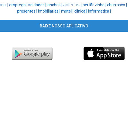
antenas |
aria |
emprego |
soldador |
lanches |
sertãozinho |
churrasco |
presentes |
imobiliarias |
motel |
clinica |
informatica |
BAIXE NOSSO APLICATIVO