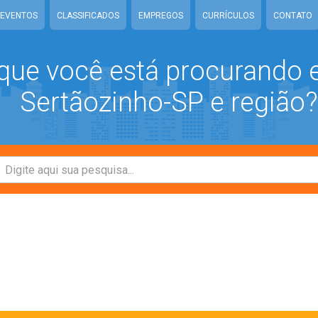
EVENTOS
CLASSIFICADOS
EMPREGOS
CURRÍCULOS
CONTATO
que você está procurando
Sertãozinho-SP e região?