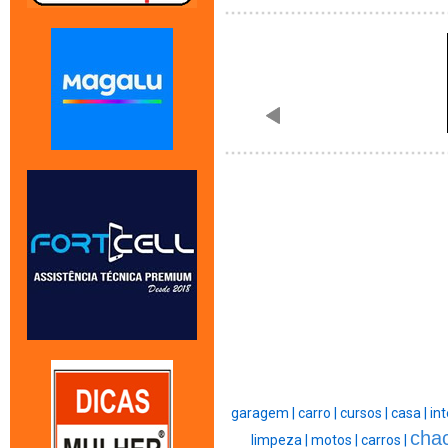
garagem |
carro |
cursos |
casa |
int
cha
limpeza |
motos |
carros |