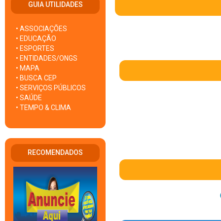
GUIA UTILIDADES
• ASSOCIAÇÕES
• EDUCAÇÃO
• ESPORTES
• ENTIDADES/ONGS
• MAPA
• BUSCA CEP
• SERVIÇOS PÚBLICOS
• SAÚDE
• TEMPO & CLIMA
RECOMENDADOS