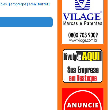
lojas |
|
empregos |
area |
buffet |