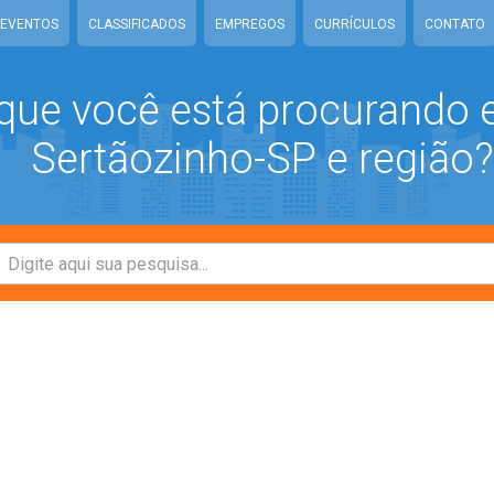
EVENTOS
CLASSIFICADOS
EMPREGOS
CURRÍCULOS
CONTATO
que você está procurando
Sertãozinho-SP e região?