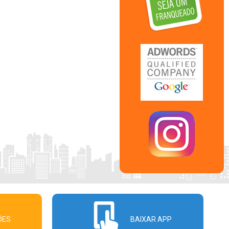
ÕES
BAIXAR APP