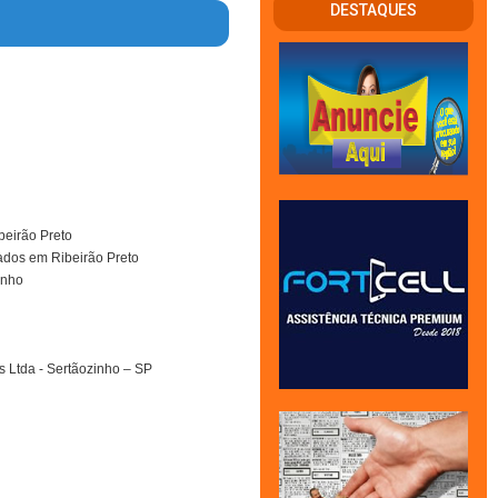
DESTAQUES
beirão Preto
iados em Ribeirão Preto
inho
 Ltda - Sertãozinho – SP