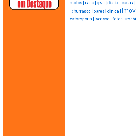
motos |
casa |
gws |
diaria |
casas |
imov
churrasco |
bares |
clinica |
estamparia |
locacao |
fotos |
imobil