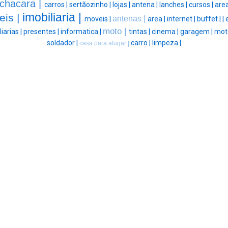
chacara |
carros |
sertãozinho |
lojas |
antena |
lanches |
cursos |
area
imobiliaria |
eis |
antenas |
moveis |
area |
internet |
buffet |
|
moto |
iarias |
presentes |
informatica |
tintas |
cinema |
garagem |
mote
soldador |
carro |
limpeza |
casa para alugar |