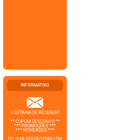
INFORMATIVO
GOSTARIA DE RECEBER?
** CUPOM DESCONTO **
*** PROMOÇÕES ***
*** NOVIDADES ***
DO GUIA SERTÃOZINHO EM