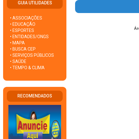
GUIA UTILIDADES
• ASSOCIAÇÕES
• EDUCAÇÃO
Ár
• ESPORTES
• ENTIDADES/ONGS
• MAPA
• BUSCA CEP
• SERVIÇOS PÚBLICOS
• SAÚDE
• TEMPO & CLIMA
RECOMENDADOS