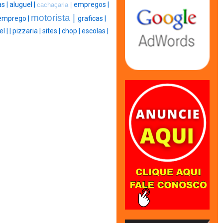
s |
aluguel |
empregos |
cachaçaria |
motorista |
emprego |
graficas |
l |
|
pizzaria |
sites |
chop |
escolas |