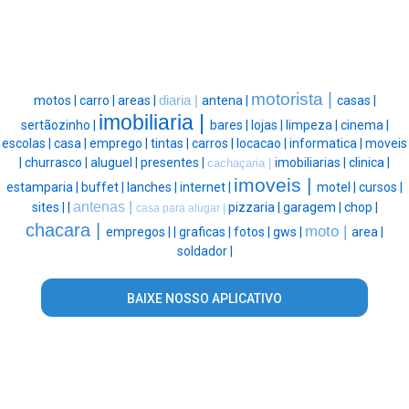
motorista |
motos |
carro |
areas |
diaria |
antena |
casas |
imobiliaria |
sertãozinho |
bares |
lojas |
limpeza |
cinema |
escolas |
casa |
emprego |
tintas |
carros |
locacao |
informatica |
moveis
|
churrasco |
aluguel |
presentes |
imobiliarias |
clinica |
cachaçaria |
imoveis |
estamparia |
buffet |
lanches |
internet |
motel |
cursos |
antenas |
sites |
|
pizzaria |
garagem |
chop |
casa para alugar |
chacara |
moto |
empregos |
|
graficas |
fotos |
gws |
area |
soldador |
BAIXE NOSSO APLICATIVO