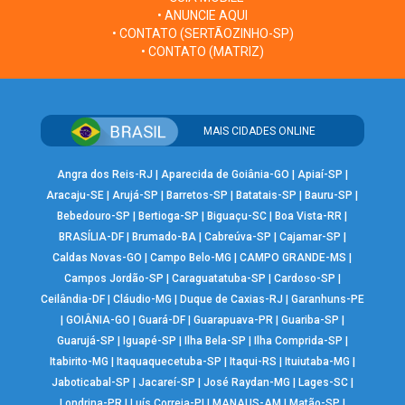
• ANUNCIE AQUI
• CONTATO (SERTÃOZINHO-SP)
• CONTATO (MATRIZ)
MAIS CIDADES ONLINE
Angra dos Reis-RJ
|
Aparecida de Goiânia-GO
|
Apiaí-SP
|
Aracaju-SE
|
Arujá-SP
|
Barretos-SP
|
Batatais-SP
|
Bauru-SP
|
Bebedouro-SP
|
Bertioga-SP
|
Biguaçu-SC
|
Boa Vista-RR
|
BRASÍLIA-DF
|
Brumado-BA
|
Cabreúva-SP
|
Cajamar-SP
|
Caldas Novas-GO
|
Campo Belo-MG
|
CAMPO GRANDE-MS
|
Campos Jordão-SP
|
Caraguatatuba-SP
|
Cardoso-SP
|
Ceilândia-DF
|
Cláudio-MG
|
Duque de Caxias-RJ
|
Garanhuns-PE
|
GOIÂNIA-GO
|
Guará-DF
|
Guarapuava-PR
|
Guariba-SP
|
Guarujá-SP
|
Iguapé-SP
|
Ilha Bela-SP
|
Ilha Comprida-SP
|
Itabirito-MG
|
Itaquaquecetuba-SP
|
Itaqui-RS
|
Ituiutaba-MG
|
Jaboticabal-SP
|
Jacareí-SP
|
José Raydan-MG
|
Lages-SC
|
Londrina-PR
|
Luís Correia-PI
|
MANAUS-AM
|
Matão-SP
|