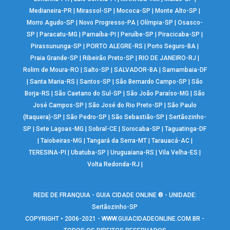
Medianeira-PR
|
Mirassol-SP
|
Mococa-SP
|
Monte Alto-SP
|
Morro Agudo-SP
|
Novo Progresso-PA
|
Olímpia-SP
|
Osasco-
SP
|
Paracatu-MG
|
Parnaíba-PI
|
Peruíbe-SP
|
Piracicaba-SP
|
Pirassununga-SP
|
PORTO ALEGRE-RS
|
Porto Seguro-BA
|
Praia Grande-SP
|
Ribeirão Preto-SP
|
RIO DE JANEIRO-RJ
|
Rolim de Moura-RO
|
Salto-SP
|
SALVADOR-BA
|
Samambaia-DF
|
Santa Maria-RS
|
Santos-SP
|
São Bernardo Campo-SP
|
São
Borja-RS
|
São Caetano do Sul-SP
|
São João Paraíso-MG
|
São
José Campos-SP
|
São José do Rio Preto-SP
|
São Paulo
(Itaquera)-SP
|
São Pedro-SP
|
São Sebastião-SP
|
Sertãozinho-
SP
|
Sete Lagoas-MG
|
Sobral-CE
|
Sorocaba-SP
|
Taguatinga-DF
|
Taiobeiras-MG
|
Tangará da Serra-MT
|
Tarauacá-AC
|
TERESINA-PI
|
Ubatuba-SP
|
Uruguaiana-RS
|
Vila Velha-ES
|
Volta Redonda-RJ
|
REDE DE FRANQUIA - GUIA CIDADE ONLINE ® - UNIDADE:
Sertãozinho-SP
COPYRIGHT • 2006-2021 -
WWW.GUIACIDADEONLINE.COM.BR
-