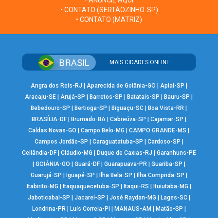
• ANUNCIE AQUI
• CONTATO (SERTÃOZINHO-SP)
• CONTATO (MATRIZ)
MAIS CIDADES ONLINE
Angra dos Reis-RJ
|
Aparecida de Goiânia-GO
|
Apiaí-SP
|
Aracaju-SE
|
Arujá-SP
|
Barretos-SP
|
Batatais-SP
|
Bauru-SP
|
Bebedouro-SP
|
Bertioga-SP
|
Biguaçu-SC
|
Boa Vista-RR
|
BRASÍLIA-DF
|
Brumado-BA
|
Cabreúva-SP
|
Cajamar-SP
|
Caldas Novas-GO
|
Campo Belo-MG
|
CAMPO GRANDE-MS
|
Campos Jordão-SP
|
Caraguatatuba-SP
|
Cardoso-SP
|
Ceilândia-DF
|
Cláudio-MG
|
Duque de Caxias-RJ
|
Garanhuns-PE
|
GOIÂNIA-GO
|
Guará-DF
|
Guarapuava-PR
|
Guariba-SP
|
Guarujá-SP
|
Iguapé-SP
|
Ilha Bela-SP
|
Ilha Comprida-SP
|
Itabirito-MG
|
Itaquaquecetuba-SP
|
Itaqui-RS
|
Ituiutaba-MG
|
Jaboticabal-SP
|
Jacareí-SP
|
José Raydan-MG
|
Lages-SC
|
Londrina-PR
|
Luís Correia-PI
|
MANAUS-AM
|
Matão-SP
|