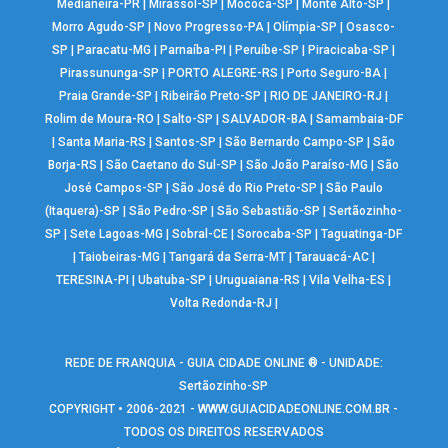
Medianeira-PR
|
Mirassol-SP
|
Mococa-SP
|
Monte Alto-SP
|
Morro Agudo-SP
|
Novo Progresso-PA
|
Olímpia-SP
|
Osasco-
SP
|
Paracatu-MG
|
Parnaíba-PI
|
Peruíbe-SP
|
Piracicaba-SP
|
Pirassununga-SP
|
PORTO ALEGRE-RS
|
Porto Seguro-BA
|
Praia Grande-SP
|
Ribeirão Preto-SP
|
RIO DE JANEIRO-RJ
|
Rolim de Moura-RO
|
Salto-SP
|
SALVADOR-BA
|
Samambaia-DF
|
Santa Maria-RS
|
Santos-SP
|
São Bernardo Campo-SP
|
São
Borja-RS
|
São Caetano do Sul-SP
|
São João Paraíso-MG
|
São
José Campos-SP
|
São José do Rio Preto-SP
|
São Paulo
(Itaquera)-SP
|
São Pedro-SP
|
São Sebastião-SP
|
Sertãozinho-
SP
|
Sete Lagoas-MG
|
Sobral-CE
|
Sorocaba-SP
|
Taguatinga-DF
|
Taiobeiras-MG
|
Tangará da Serra-MT
|
Tarauacá-AC
|
TERESINA-PI
|
Ubatuba-SP
|
Uruguaiana-RS
|
Vila Velha-ES
|
Volta Redonda-RJ
|
REDE DE FRANQUIA - GUIA CIDADE ONLINE ® - UNIDADE:
Sertãozinho-SP
COPYRIGHT • 2006-2021 -
WWW.GUIACIDADEONLINE.COM.BR
-
TODOS OS DIREITOS RESERVADOS