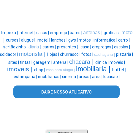
moto
antenas |
limpeza |
internet |
casas |
emprego |
bares |
graficas |
|
cursos |
aluguel |
motel |
lanches |
gws |
motos |
informatica |
carro |
sertãozinho |
diaria |
carros |
presentes |
|
casa |
empregos |
escolas |
motorista |
soldador |
|
lojas |
churrasco |
fotos |
pizzaria |
cachaçaria |
chacara |
sites |
tintas |
garagem |
antena |
clinica |
moveis |
imobiliaria |
imoveis |
chop |
buffet |
casa para alugar |
estamparia |
imobiliarias |
cinema |
areas |
area |
locacao |
BAIXE NOSSO APLICATIVO