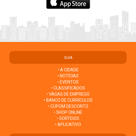
GUIA
• A CIDADE
• NOTÍCIAS
• EVENTOS
• CLASSIFICADOS
• VAGAS DE EMPREGO
• BANCO DE CURRÍCULOS
• CUPOM DESCONTO
• SHOP ONLINE
• SORTEIOS
• APLICATIVO