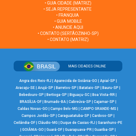
• GUIA CIDADE (MATRIZ)
• SEJA REPRESENTANTE
• FRANQUIA
• GUIA MOBILE
• ANUNCIE AQUI
• CONTATO (SERTÃOZINHO-SP)
• CONTATO (MATRIZ)
MAIS CIDADES ONLINE
Angra dos Reis-RJ
|
Aparecida de Goiânia-GO
|
Apiaí-SP
|
Aracaju-SE
|
Arujá-SP
|
Barretos-SP
|
Batatais-SP
|
Bauru-SP
|
Bebedouro-SP
|
Bertioga-SP
|
Biguaçu-SC
|
Boa Vista-RR
|
BRASÍLIA-DF
|
Brumado-BA
|
Cabreúva-SP
|
Cajamar-SP
|
Caldas Novas-GO
|
Campo Belo-MG
|
CAMPO GRANDE-MS
|
Campos Jordão-SP
|
Caraguatatuba-SP
|
Cardoso-SP
|
Ceilândia-DF
|
Cláudio-MG
|
Duque de Caxias-RJ
|
Garanhuns-PE
|
GOIÂNIA-GO
|
Guará-DF
|
Guarapuava-PR
|
Guariba-SP
|