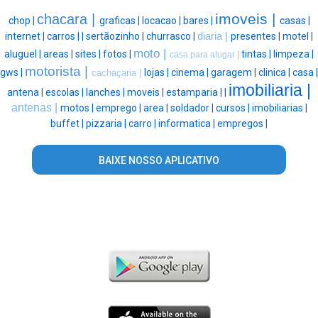
imoveis |
chacara |
chop |
graficas |
locacao |
bares |
casas |
internet |
carros |
|
sertãozinho |
churrasco |
diaria |
presentes |
motel |
moto |
aluguel |
areas |
sites |
fotos |
tintas |
limpeza |
casa para alugar |
motorista |
gws |
lojas |
cinema |
garagem |
clinica |
casa |
cachaçaria |
imobiliaria |
antena |
escolas |
lanches |
moveis |
estamparia |
|
antenas |
motos |
emprego |
area |
soldador |
cursos |
imobiliarias |
buffet |
pizzaria |
carro |
informatica |
empregos |
BAIXE NOSSO APLICATIVO