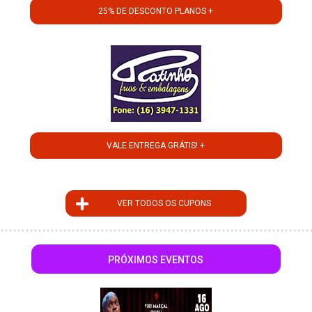
25% DE DESCONTO PLANOS +
VALE ENTREGA GRÁTIS! +
VER TODOS OS CUPONS
PRÓXIMOS EVENTOS