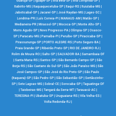
Guarujá-SP
|
Iguapé-SP
|
Ilha Bela-SP
|
Ilha Comprida-SP
|
Itabirito-MG
|
Itaquaquecetuba-SP
|
Itaqui-RS
|
Ituiutaba-MG
|
Jaboticabal-SP
|
Jacareí-SP
|
José Raydan-MG
|
Lages-SC
|
Londrina-PR
|
Luís Correia-PI
|
MANAUS-AM
|
Matão-SP
|
Medianeira-PR
|
Mirassol-SP
|
Mococa-SP
|
Monte Alto-SP
|
Morro Agudo-SP
|
Novo Progresso-PA
|
Olímpia-SP
|
Osasco-
SP
|
Paracatu-MG
|
Parnaíba-PI
|
Peruíbe-SP
|
Piracicaba-SP
|
Pirassununga-SP
|
PORTO ALEGRE-RS
|
Porto Seguro-BA
|
Praia Grande-SP
|
Ribeirão Preto-SP
|
RIO DE JANEIRO-RJ
|
Rolim de Moura-RO
|
Salto-SP
|
SALVADOR-BA
|
Samambaia-DF
|
Santa Maria-RS
|
Santos-SP
|
São Bernardo Campo-SP
|
São
Borja-RS
|
São Caetano do Sul-SP
|
São João Paraíso-MG
|
São
José Campos-SP
|
São José do Rio Preto-SP
|
São Paulo
(Itaquera)-SP
|
São Pedro-SP
|
São Sebastião-SP
|
Sertãozinho-
SP
|
Sete Lagoas-MG
|
Sobral-CE
|
Sorocaba-SP
|
Taguatinga-DF
|
Taiobeiras-MG
|
Tangará da Serra-MT
|
Tarauacá-AC
|
TERESINA-PI
|
Ubatuba-SP
|
Uruguaiana-RS
|
Vila Velha-ES
|
Volta Redonda-RJ
|